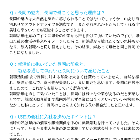
Ｑ：長岡の魅力、長岡で働こうと思った理由は？
長岡の魅力は大自然を身近に感じられることではないでしょうか。山あり海
河ありでアウトドアライフを満喫でき、またそれぞれがもたらしてくれる非
美味な幸をいつでも堪能することができます。
就職活動を始めてすぐに県外の企業から声を掛けて頂いていたのですが、県
出た後の生活や将来をイメージした時に、新潟県から離れたくない気持ちが
なり、県内就職へと切り替えました。その結果、縁あって母校と同じ長岡で
ことになりました。
Ｑ：就活前に抱いていた長岡の印象と、
就活を通して気付いた長岡について感じたこと
就職活動前後で長岡に対する印象は大きくは変わっていません。自然を感
れ、醸造が盛んで、食べ物が美味しい。良い町だと思います。長岡に住居を
ましたので、これからも暮らしていく所存です。
就職活動を通して気づいたことは、長岡には様々な企業があるのだと実感し
とです。就職活動直前まで県内外問わず企業には全くといっていい程興味を
なかった私にとって、長岡のことをよく知れる良い機会だったと思います。
Ｑ：現在の会社に入社を決めたポイントは？
当時の私は県内の酒蔵や醸造関係を中心に就職活動を行っていました。そん
にとって、たまたま求人募集の為に来校していた株式会社トクサイは未知の
でした。
株式会社トクサイは、極細のタングステンワイヤーを製造している非常に特