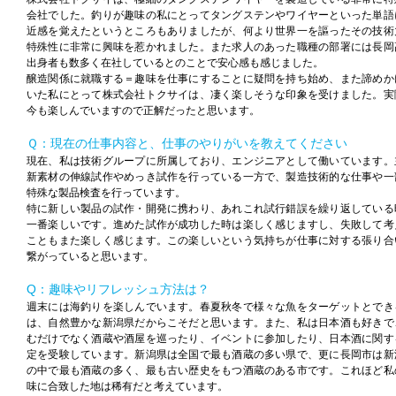
会社でした。釣りが趣味の私にとってタングステンやワイヤーといった単語
近感を覚えたというところもありましたが、何より世界一を謳ったその技術
特殊性に非常に興味を惹かれました。また求人のあった職種の部署には長岡
出身者も数多く在社しているとのことで安心感も感じました。
醸造関係に就職する＝趣味を仕事にすることに疑問を持ち始め、また諦めか
いた私にとって株式会社トクサイは、凄く楽しそうな印象を受けました。実
今も楽しんでいますので正解だったと思います。
Ｑ：現在の仕事内容と、仕事のやりがいを教えてください
現在、私は技術グループに所属しており、エンジニアとして働いています。
新素材の伸線試作やめっき試作を行っている一方で、製造技術的な仕事や一
特殊な製品検査を行っています。
特に新しい製品の試作・開発に携わり、あれこれ試行錯誤を繰り返している
一番楽しいです。進めた試作が成功した時は楽しく感じますし、失敗して考
こともまた楽しく感じます。この楽しいという気持ちが仕事に対する張り合
繋がっていると思います。
Q：趣味やリフレッシュ方法は？
週末には海釣りを楽しんでいます。春夏秋冬で様々な魚をターゲットとでき
は、自然豊かな新潟県だからこそだと思います。また、私は日本酒も好きで
むだけでなく酒蔵や酒屋を巡ったり、イベントに参加したり、日本酒に関す
定を受験しています。新潟県は全国で最も酒蔵の多い県で、更に長岡市は新
の中で最も酒蔵の多く、最も古い歴史をもつ酒蔵のある市です。これほど私
味に合致した地は稀有だと考えています。