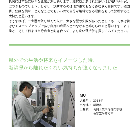
長岡には本当に様々な企業が沢山あります。選択肢が多ければ多いほど迷いや不安、
はつきものでしょう。しかし、決断するのは他の誰でもなくみなさん自身です。確固
夢、些細な興味、どんなことでもいいので自分が納得できる理由をもって決断するこ
大切だと思います。
そうすれば、一生懸命取り組んだ先に、大きな壁や失敗があったとしても、それは後
はなくステップアップであり自身の成長へとつながると感じられると思います。多く
業と、そして何より自分自身と向き合って、より良い選択肢を探してみてください。
県外での生活や将来をイメージした時、
新潟県から離れたくない気持ちが強くなりました
MU
入社年 ： 2013年
出身地 ： 新潟市
出身校 ： 長岡工業高等専門学校
物質工学専攻卒