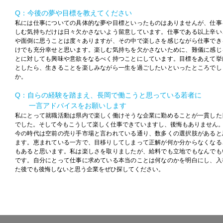
Q：今後の夢や目標を教えてください
私には仕事についての具体的な夢や目標といったものはありませんが、仕事
しむ気持ちだけは日々欠かさないよう留意しています。仕事である以上辛い
や面倒に思うことは度々ありますが、その中で楽しさを感じながら仕事でき
けでも充分幸せと思います。楽しむ気持ちを欠かさないために、難儀に感じ
とに対しても興味や意欲をなるべく持つことにしています。目標をあえて挙
としたら、生きることを楽しみながら一生を過ごしたいといったところでし
か。
Q：自らの経験を踏まえ、長岡で働こうと思っている若者に
一言アドバイスをお願いします
私にとって就職活動は県内で楽しく働けそうな企業に勤めることが一貫した
でした。そして今もこうして楽しく仕事できていますし、後悔もありません
今の時代は空前の売り手市場と言われている通り、数多くの選択肢があると
ます。恵まれている一方で、目移りしてしまって正解が何か分からなくなる
もあると思います。私は楽しさを取りましたが、給料でも立地でもなんでも
です。自分にとって仕事に求めている本当のことは何なのかを明白にし、入
た後でも後悔しないと思う企業をぜひ探してください。