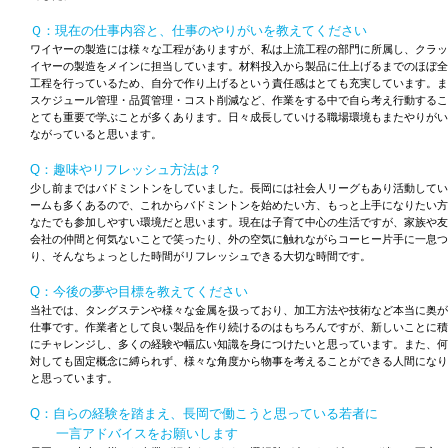
Ｑ：現在の仕事内容と、仕事のやりがいを教えてください
ワイヤーの製造には様々な工程がありますが、私は上流工程の部門に所属し、クラッ
イヤーの製造をメインに担当しています。材料投入から製品に仕上げるまでのほぼ全
工程を行っているため、自分で作り上げるという責任感はとても充実しています。ま
スケジュール管理・品質管理・コスト削減など、作業をする中で自ら考え行動するこ
とても重要で学ぶことが多くあります。日々成長していける職場環境もまたやりがい
ながっていると思います。
Q：趣味やリフレッシュ方法は？
少し前まではバドミントンをしていました。長岡には社会人リーグもあり活動してい
ームも多くあるので、これからバドミントンを始めたい方、もっと上手になりたい方
なたでも参加しやすい環境だと思います。現在は子育て中心の生活ですが、家族や友
会社の仲間と何気ないことで笑ったり、外の空気に触れながらコーヒー片手に一息つ
り、そんなちょっとした時間がリフレッシュできる大切な時間です。
Q：今後の夢や目標を教えてください
当社では、タングステンや様々な金属を扱っており、加工方法や技術など本当に奥が
仕事です。作業者として良い製品を作り続けるのはもちろんですが、新しいことに積
にチャレンジし、多くの経験や幅広い知識を身につけたいと思っています。また、何
対しても固定概念に縛られず、様々な角度から物事を考えることができる人間になり
と思っています。
Q：自らの経験を踏まえ、長岡で働こうと思っている若者に
一言アドバイスをお願いします