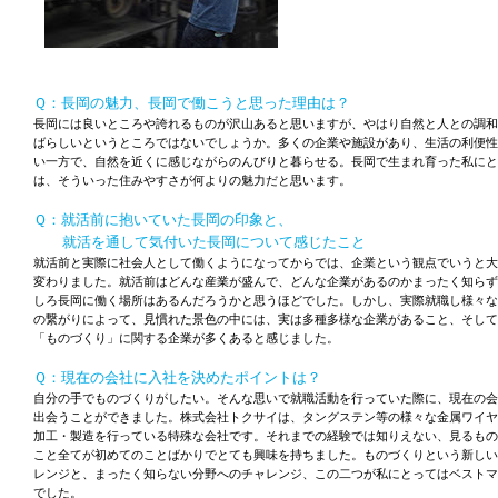
Ｑ：長岡の魅力、長岡で働こうと思った理由は？
長岡には良いところや誇れるものが沢山あると思いますが、やはり自然と人との調和
ばらしいというところではないでしょうか。多くの企業や施設があり、生活の利便性
い一方で、自然を近くに感じながらのんびりと暮らせる。長岡で生まれ育った私にと
は、そういった住みやすさが何よりの魅力だと思います。
Ｑ：就活前に抱いていた長岡の印象と、
就活を通して気付いた長岡について感じたこと
就活前と実際に社会人として働くようになってからでは、企業という観点でいうと大
変わりました。就活前はどんな産業が盛んで、どんな企業があるのかまったく知らず
しろ長岡に働く場所はあるんだろうかと思うほどでした。しかし、実際就職し様々な
の繋がりによって、見慣れた景色の中には、実は多種多様な企業があること、そして
「ものづくり」に関する企業が多くあると感じました。
Ｑ：現在の会社に入社を決めたポイントは？
自分の手でものづくりがしたい。そんな思いで就職活動を行っていた際に、現在の会
出会うことができました。株式会社トクサイは、タングステン等の様々な金属ワイヤ
加工・製造を行っている特殊な会社です。それまでの経験では知りえない、見るもの
こと全てが初めてのことばかりでとても興味を持ちました。ものづくりという新しい
レンジと、まったく知らない分野へのチャレンジ、この二つが私にとってはベストマ
でした。