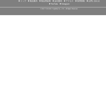
▶トップ
▶製品案内
▶製品用途例
▶会社案内
▶アクセス
▶採用情報
▶お問い合わせ
▶YouTube
▶Instagram
© 2017 TOKUSAI TungMoly Co., LTD. All Rights Reserved.