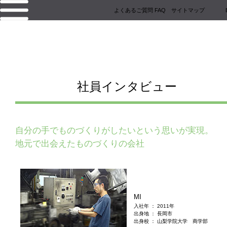
よくあるご質問 FAQ
サイトマップ
トップ
製品案内
製品用途例
会社案内
アクセス
社員インタビュー
採用情報
お問い合わせ
自分の手でものづくりがしたいという思いが実現。
地元で出会えたものづくりの会社
MI
入社年 ： 2011年
出身地 ： 長岡市
出身校 ： 山梨学院大学 商学部