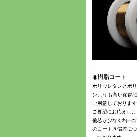
◉樹脂コート
ポリウレタンとポ
ンよりも高い耐熱
ご用意しております。
ご要望にお応えしま
偏芯が少なく均一
のコート厚偏差に