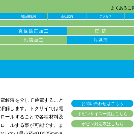
よくあるご質
製品用途例
会社案内
アクセス
直線矯正加工
圧 延
先端加工
熱処理
に電解液を介して通電すること
お問い合わせはこちら
を溶解します。トクサイでは電
ボビンサイズ一覧はこちら
トロールすることで各種材料及
ボビン対応表はこちら
トロールする事が可能です。ま
いては最小径φ0.0025mmま