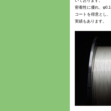
いております。
密着性に優れ、φ0.
コートを得意とし、最
実績もあります。