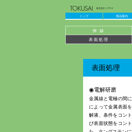
トップ
製品案内
伸 線
表面処理
表面処理
◉電解研磨
金属線と電極の間
によって金属表面
解液、条件をコン
び表面状態をコン
た、タングステンにお