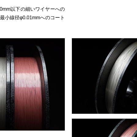
10mm以下の細いワイヤーへの
小線径φ0.01mmへのコート