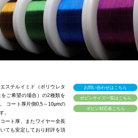
リエステルイミド（ポリウレタ
お問い合わせはこちら
性をご希望の場合）の2種類を
ボビンサイズ一覧はこちら
 コート厚片側0.5～10μmの
ボビン対応表こちら
す。
なコート厚、またワイヤー全長
ついても安定しており好評を頂